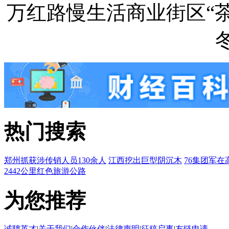
万红路慢生活商业街区“茶
热门搜索
郑州抓获涉传销人员130余人
江西挖出巨型阴沉木
76集团军在
2442公里红色旅游公路
为您推荐
诚聘英才
|
关于我们
|
合作伙伴
|
法律声明
|
征稿启事
|
友链申请