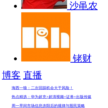
沙黾农
铑财
博客
直播
海西一狼：二次回踩机会大于风险！
热点精选：华为超充+超清视频+证券+出版传媒
周一早间市场信息
连阳后的规律与股民策略