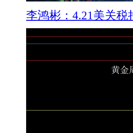
李鸿彬：4.21美关税持.