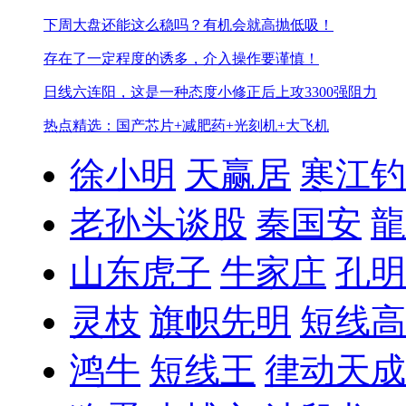
下周大盘还能这么稳吗？
有机会就高抛低吸！
存在了一定程度的诱多，介入操作要谨慎！
日线六连阳，这是一种态度
小修正后上攻3300强阻力
热点精选：国产芯片+减肥药+光刻机+大飞机
徐小明
天赢居
寒江钓
老孙头谈股
秦国安
龍
山东虎子
牛家庄
孔明
灵枝
旗帜先明
短线高
鸿牛
短线王
律动天成