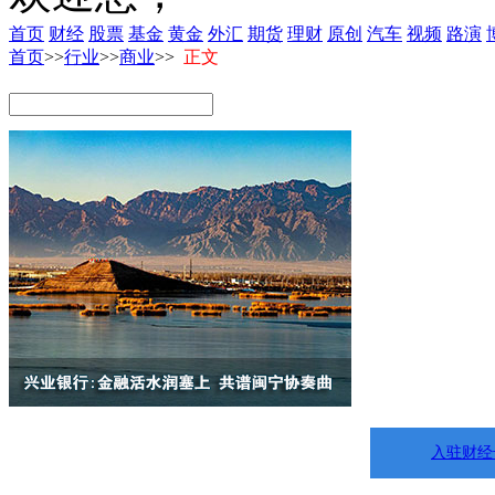
首页
财经
股票
基金
黄金
外汇
期货
理财
原创
汽车
视频
路演
首页
>>
行业
>>
商业
>>
正文
入驻财经