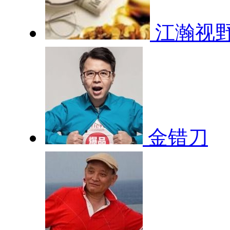
江瀚视
金错刀