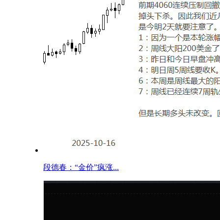
段德春：“金价”疯涨...