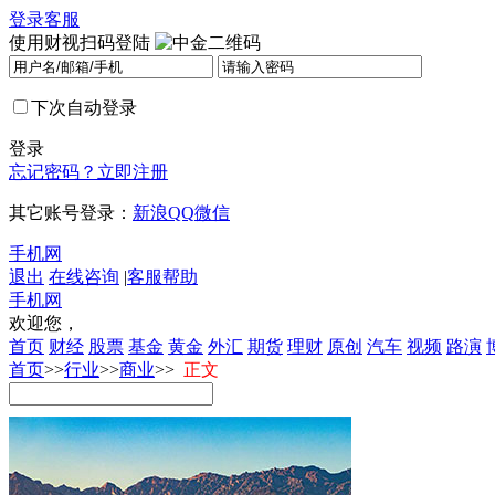
登录
客服
使用财视扫码登陆
下次自动登录
登录
忘记密码？
立即注册
其它账号登录：
新浪
QQ
微信
手机网
退出
在线咨询
|
客服帮助
手机网
欢迎您，
首页
财经
股票
基金
黄金
外汇
期货
理财
原创
汽车
视频
路演
首页
>>
行业
>>
商业
>>
正文