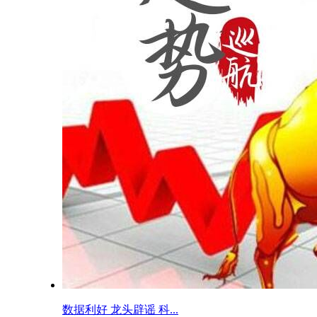
数据利好 龙头辟谣 科...