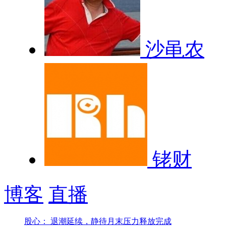
沙黾农
铑财
博客
直播
股心： 退潮延续，静待月末压力释放完成