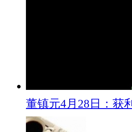
董镇元4月28日：获利.