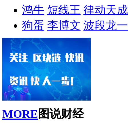
鸿牛
短线王
律动天成
狗蛋
李博文
波段龙一
MORE
图说财经