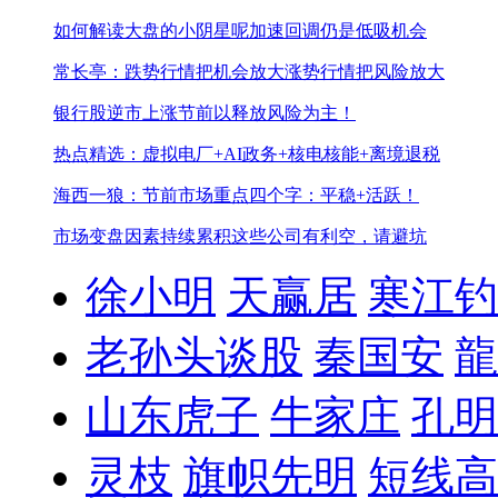
如何解读大盘的小阴星呢
加速回调仍是低吸机会
常长亭：跌势行情把机会放大涨势行情把风险放大
银行股逆市上涨
节前以释放风险为主！
热点精选：虚拟电厂+AI政务+核电核能+离境退税
海西一狼：节前市场重点四个字：平稳+活跃！
市场变盘因素持续累积
这些公司有利空，请避坑
徐小明
天赢居
寒江钓
老孙头谈股
秦国安
龍
山东虎子
牛家庄
孔明
灵枝
旗帜先明
短线高