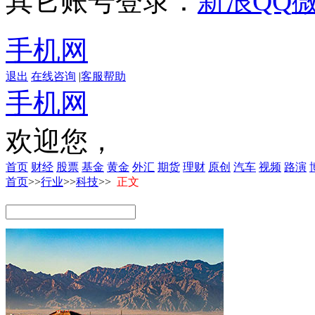
其它账号登录：
新浪
QQ
手机网
退出
在线咨询
|
客服帮助
手机网
欢迎您，
首页
财经
股票
基金
黄金
外汇
期货
理财
原创
汽车
视频
路演
首页
>>
行业
>>
科技
>>
正文