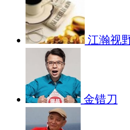
江瀚视
金错刀