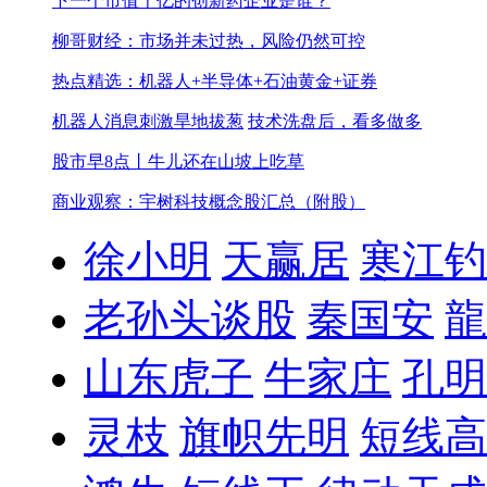
下一个市值千亿的创新药企业是谁？
柳哥财经：市场并未过热，风险仍然可控
热点精选：机器人+半导体+石油黄金+证券
机器人消息刺激旱地拔葱
技术洗盘后，看多做多
股市早8点丨牛儿还在山坡上吃草
商业观察：宇树科技概念股汇总（附股）
徐小明
天赢居
寒江钓
老孙头谈股
秦国安
龍
山东虎子
牛家庄
孔明
灵枝
旗帜先明
短线高