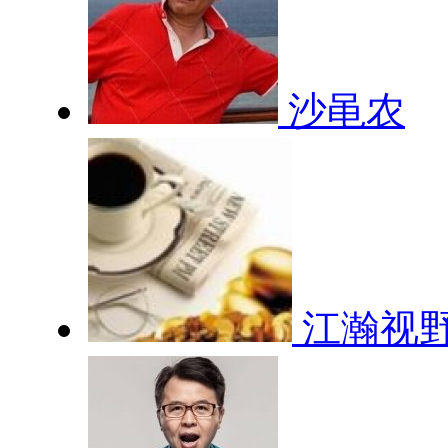
沙黾农
江瀚视