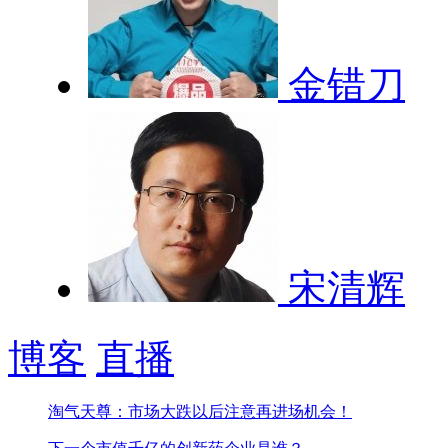
金错刀
宋清辉
博客
直播
淘气天尊：市场大跌以后注意再进场机会！