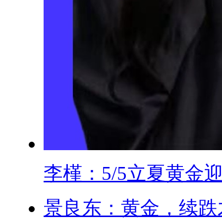
李槿：5/5立夏黄金迎.
景良东：黄金，续跌