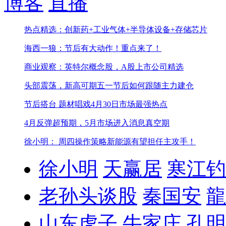
博客
直播
热点精选：创新药+工业气体+半导体设备+存储芯片
海西一狼：节后有大动作！重点来了！
商业观察：英特尔概念股，A股上市公司精选
头部震荡，新高可期
五一节后如何跟随主力建仓
节后搭台 题材唱戏
4月30日市场最强热点
4月反弹超预期，5月市场进入消息真空期
徐小明： 周四操作策略
新能源有望担任主攻手！
徐小明
天赢居
寒江钓
老孙头谈股
秦国安
龍
山东虎子
牛家庄
孔明