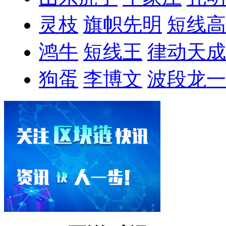
灵枝
旗帜先明
短线高
鸿牛
短线王
律动天成
狗蛋
李博文
波段龙一