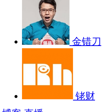
金错刀
铑财