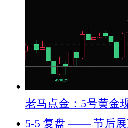
老马点金：5号黄金现.
5-5 复盘 —— 节后