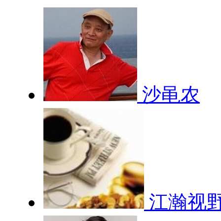
沙黾农
江瀚视