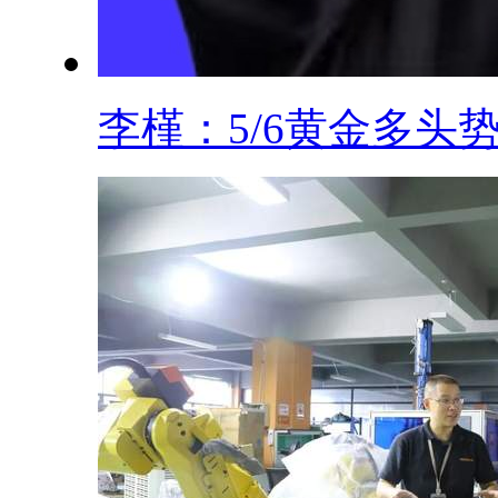
李槿：5/6黄金多头势.