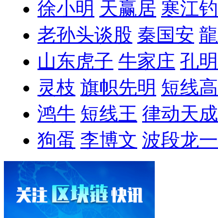
徐小明
天赢居
寒江钓
老孙头谈股
秦国安
龍
山东虎子
牛家庄
孔明
灵枝
旗帜先明
短线高
鸿牛
短线王
律动天成
狗蛋
李博文
波段龙一