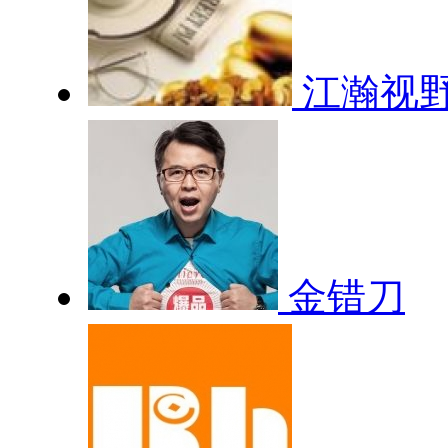
江瀚视
金错刀