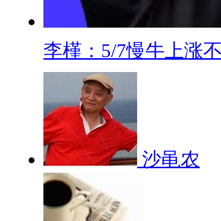
李槿：5/7慢牛上涨不.
沙黾农