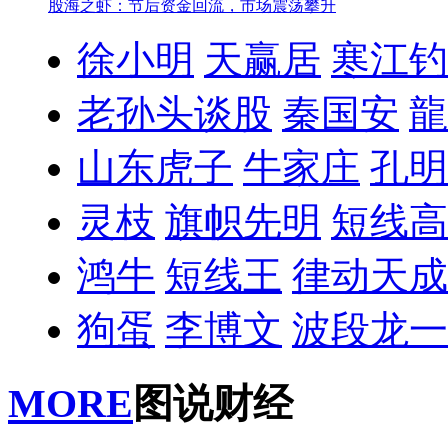
股海之虾：节后资金回流，市场震荡攀升
徐小明
天赢居
寒江钓
老孙头谈股
秦国安
龍
山东虎子
牛家庄
孔明
灵枝
旗帜先明
短线高
鸿牛
短线王
律动天成
狗蛋
李博文
波段龙一
MORE
图说财经