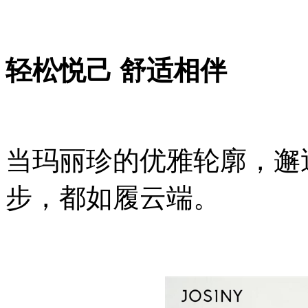
轻松悦己 舒适相伴
当玛丽珍的优雅轮廓，邂
步，都如履云端。