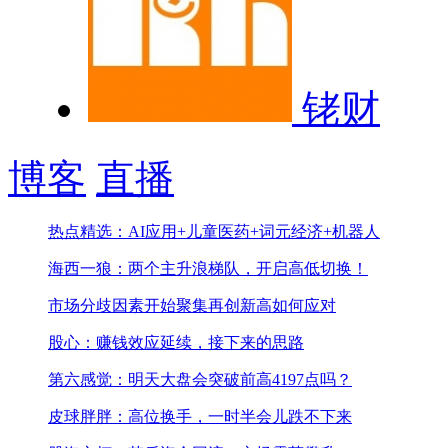
铑财
博客
直播
热点精选：AI应用+儿童医药+词元经济+机器人
海西一狼：两个主升浪梯队，开启高低切换！
市场分歧因素开始聚集
再创新高如何应对
股心：赚钱效应延续，接下来的思路
第六感觉：明天大盘会突破前高4197点吗？
皮球胖胖：高位换手，一时半会儿跌不下来