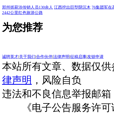
郑州抓获涉传销人员130余人
江西挖出巨型阴沉木
76集团军在
2442公里红色旅游公路
为您推荐
诚聘英才
|
关于我们
|
合作伙伴
|
法律声明
|
征稿启事
|
友链申请
本站所有文章、数据仅供
律声明
，风险自负
违法和不良信息举报邮箱
《电子公告服务许可证