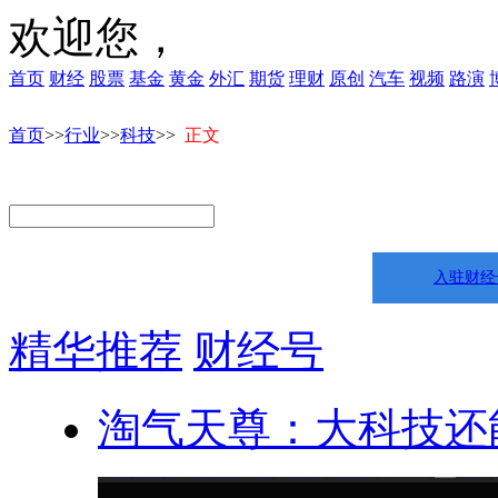
欢迎您，
首页
财经
股票
基金
黄金
外汇
期货
理财
原创
汽车
视频
路演
首页
>>
行业
>>
科技
>>
正文
入驻财经
精华推荐
财经号
淘气天尊：大科技还能