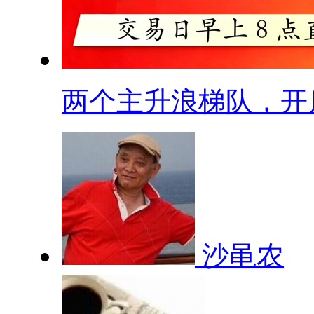
两个主升浪梯队，开启.
沙黾农