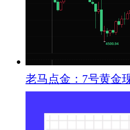
老马点金：7号黄金现.