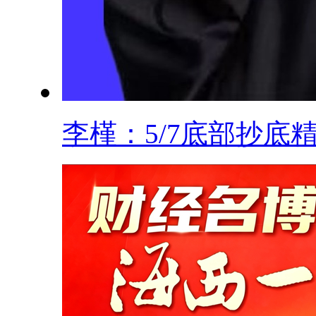
李槿：5/7底部抄底精.