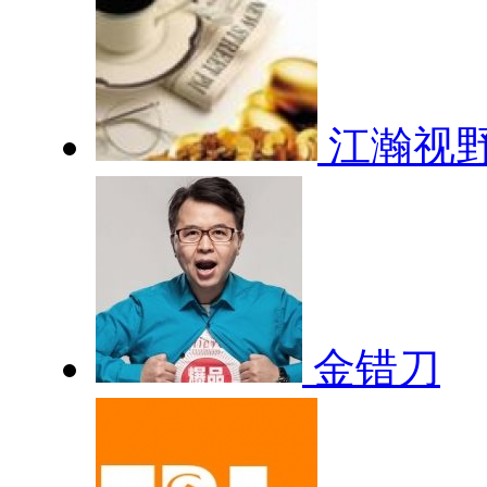
江瀚视
金错刀