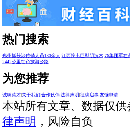
热门搜索
郑州抓获涉传销人员130余人
江西挖出巨型阴沉木
76集团军在
2442公里红色旅游公路
为您推荐
诚聘英才
|
关于我们
|
合作伙伴
|
法律声明
|
征稿启事
|
友链申请
本站所有文章、数据仅供
律声明
，风险自负