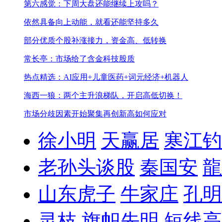
第六感觉：下周大盘还能继续上攻吗？
依然具备向上动能，就看还能坚持多久
部分优质个股补涨接力，资金高、低转换
常长亭：市场给了含金科技股质
热点精选：AI应用+儿童医药+词元经济+机器人
海西一狼：两个主升浪梯队，开启高低切换！
市场分歧因素开始聚集
再创新高如何应对
徐小明
天赢居
寒江钓
老孙头谈股
秦国安
龍
山东虎子
牛家庄
孔明
灵枝
旗帜先明
短线高