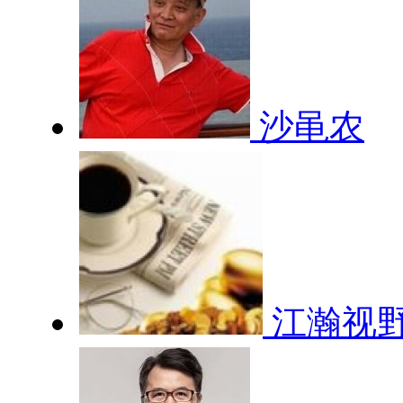
沙黾农
江瀚视