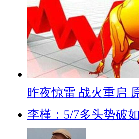
昨夜惊雷 战火重启 原.
李槿：5/7多头势破如