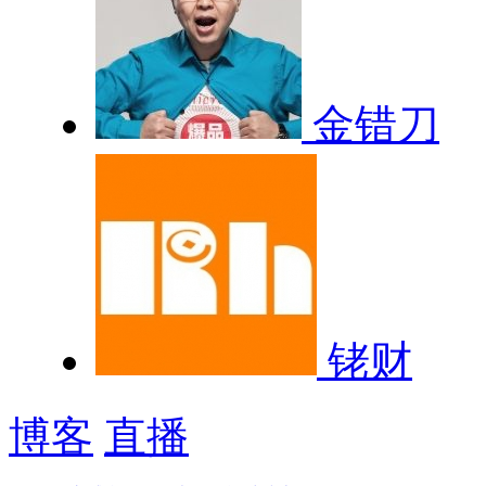
金错刀
铑财
博客
直播