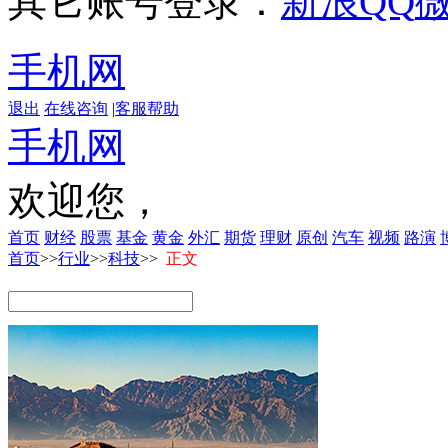
其它账号登录：
新浪
QQ
手机网
退出
在线咨询
|
客服帮助
手机网
欢迎您，
首页
财经
股票
基金
黄金
外汇
期货
理财
原创
汽车
视频
路演
首页
>>
行业
>>
科技
>>
正文