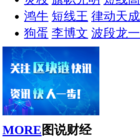
鸿牛
短线王
律动天成
狗蛋
李博文
波段龙一
MORE
图说财经