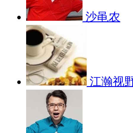
沙黾农
江瀚视