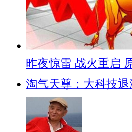
昨夜惊雷 战火重启 原.
淘气天尊：大科技退潮