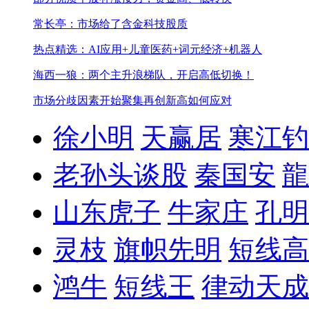
常长亭：市场给了含金科技股质
热点精选：AI应用+儿童医药+词元经济+机器人
海西一狼：两个主升浪梯队，开启高低切换！
市场分歧因素开始聚集
再创新高如何应对
徐小明
天赢居
寒江钓
老孙头谈股
秦国安
龍
山东虎子
牛家庄
孔明
灵枝
旗帜先明
短线高
鸿牛
短线王
律动天成