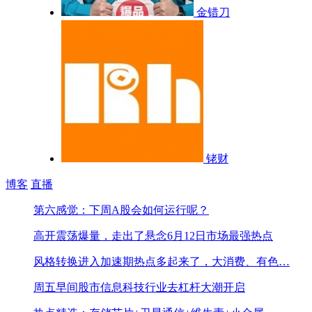
金错刀
铑财
博客
直播
第六感觉：下周A股会如何运行呢？
高开震荡爆量，走出了悬念
6月12日市场最强热点
风格转换进入加速期
热点多起来了，大消费、有色…
周五早间股市信息
科技行业去杠杆大潮开启