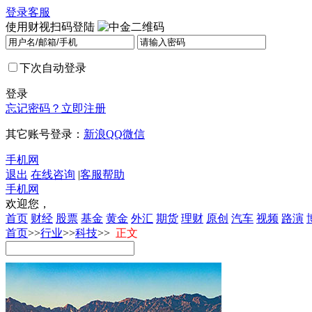
登录
客服
使用财视扫码登陆
下次自动登录
登录
忘记密码？
立即注册
其它账号登录：
新浪
QQ
微信
手机网
退出
在线咨询
|
客服帮助
手机网
欢迎您，
首页
财经
股票
基金
黄金
外汇
期货
理财
原创
汽车
视频
路演
首页
>>
行业
>>
科技
>>
正文