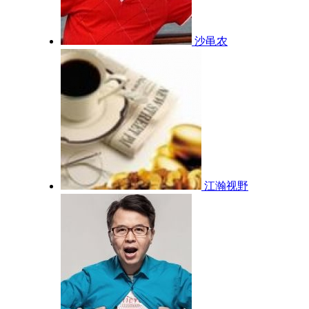
沙黾农
江瀚视野