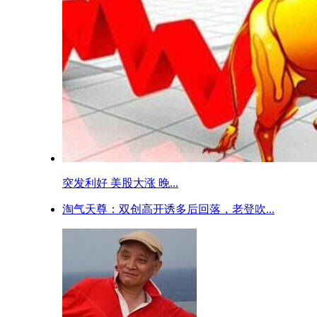
突发利好 美股大涨 晚...
淘气天尊：双创高开诱多后回落，老登吹...