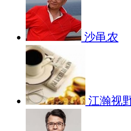
沙黾农
江瀚视