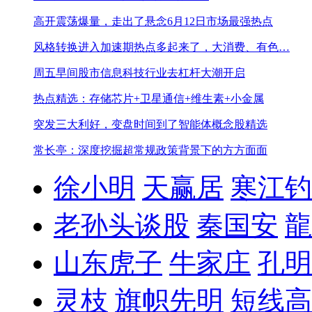
高开震荡爆量，走出了悬念
6月12日市场最强热点
风格转换进入加速期
热点多起来了，大消费、有色…
周五早间股市信息
科技行业去杠杆大潮开启
热点精选：存储芯片+卫星通信+维生素+小金属
突发三大利好，变盘时间到了
智能体概念股精选
常长亭：深度挖掘超常规政策背景下的方方面面
徐小明
天赢居
寒江钓
老孙头谈股
秦国安
龍
山东虎子
牛家庄
孔明
灵枝
旗帜先明
短线高