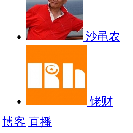
沙黾农
铑财
博客
直播