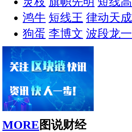
灵枝
旗帜先明
短线高
鸿牛
短线王
律动天成
狗蛋
李博文
波段龙一
MORE
图说财经