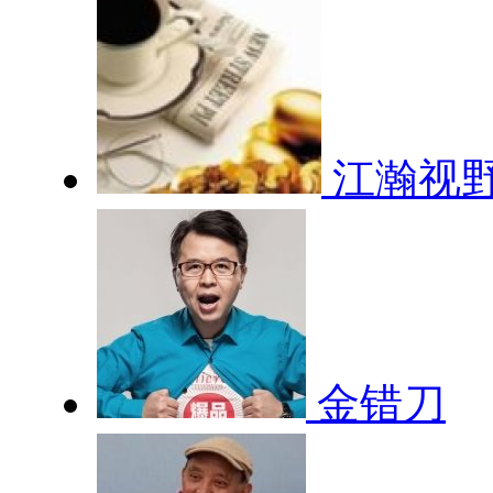
江瀚视
金错刀