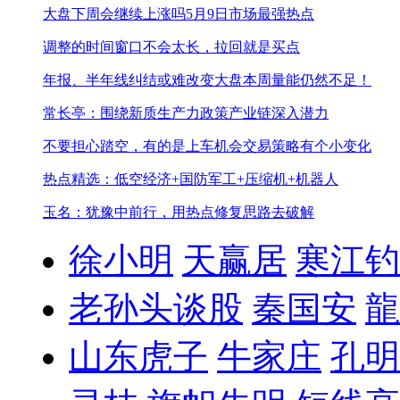
大盘下周会继续上涨吗
5月9日市场最强热点
调整的时间窗口不会太长，拉回就是买点
年报、半年线纠结或难改变
大盘本周量能仍然不足！
常长亭：围绕新质生产力政策产业链深入潜力
不要担心踏空，有的是上车机会
交易策略有个小变化
热点精选：低空经济+国防军工+压缩机+机器人
玉名：犹豫中前行，用热点修复思路去破解
徐小明
天赢居
寒江钓
老孙头谈股
秦国安
龍
山东虎子
牛家庄
孔明