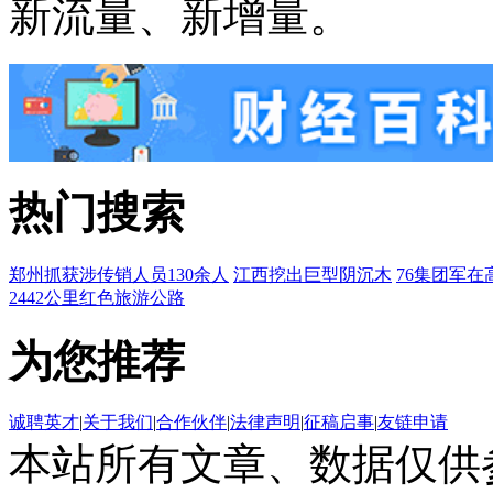
新流量、新增量。
热门搜索
郑州抓获涉传销人员130余人
江西挖出巨型阴沉木
76集团军在
2442公里红色旅游公路
为您推荐
诚聘英才
|
关于我们
|
合作伙伴
|
法律声明
|
征稿启事
|
友链申请
本站所有文章、数据仅供