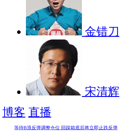
金错刀
宋清辉
博客
直播
等待B浪反弹调整仓位
回踩箱底后将立即止跌反弹