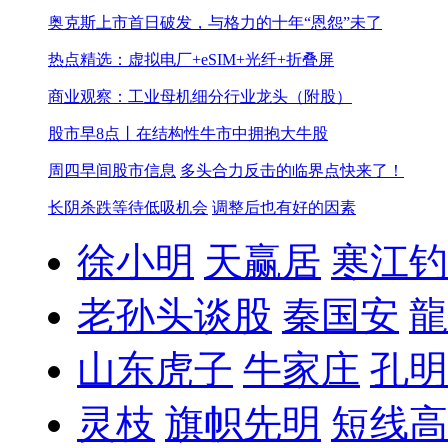
奥克斯上市首日破发，与格力的十年“恩怨”未了
热点精选：虚拟电厂+eSIM+光纤+折叠屏
商业观察：工业母机细分行业龙头（附股）
股市早8点丨在结构性牛市中拥抱大牛股
周四早间股市信息
多头合力反击的临界点快来了！
长阴杀跌等待低吸机会
调整后也有好的因素
徐小明
天赢居
寒江钓
老孙头谈股
秦国安
龍
山东虎子
牛家庄
孔明
灵枝
旗帜先明
短线高