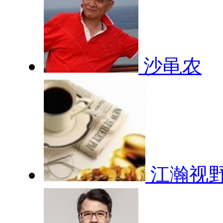
沙黾农
江瀚视