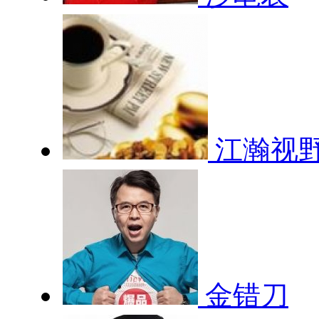
江瀚视
金错刀