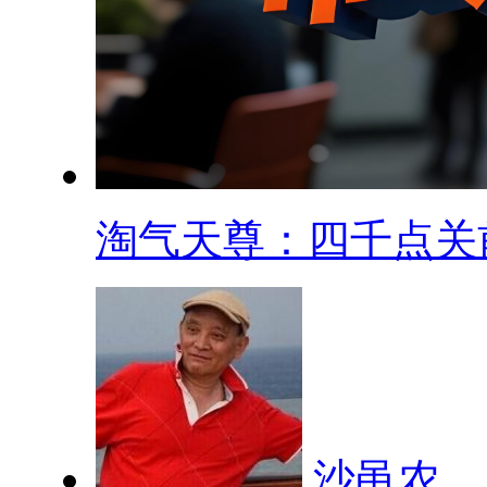
淘气天尊：四千点关前.
沙黾农