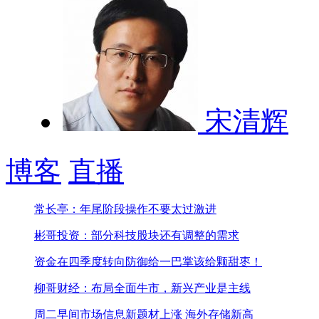
宋清辉
博客
直播
常长亭：年尾阶段操作不要太过激进
彬哥投资：部分科技股块还有调整的需求
资金在四季度转向防御
给一巴掌该给颗甜枣！
柳哥财经：布局全面牛市，新兴产业是主线
周二早间市场信息
新题材上涨 海外存储新高