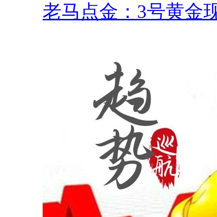
老马点金：3号黄金现.