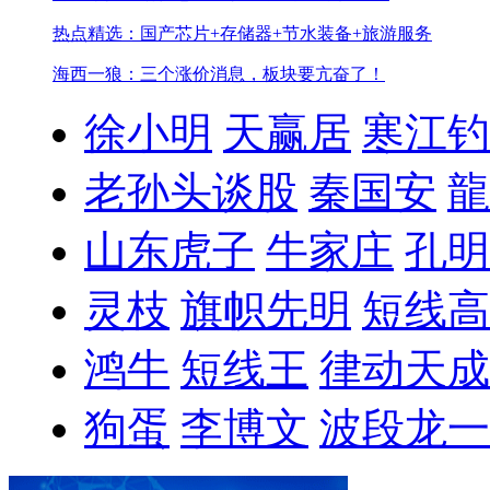
热点精选：国产芯片+存储器+节水装备+旅游服务
海西一狼：三个涨价消息，板块要亢奋了！
徐小明
天赢居
寒江钓
老孙头谈股
秦国安
龍
山东虎子
牛家庄
孔明
灵枝
旗帜先明
短线高
鸿牛
短线王
律动天成
狗蛋
李博文
波段龙一