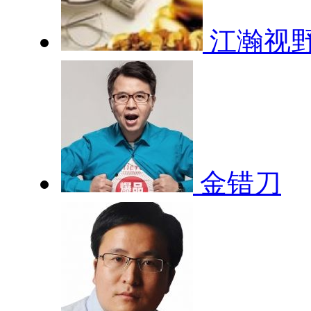
江瀚视
金错刀