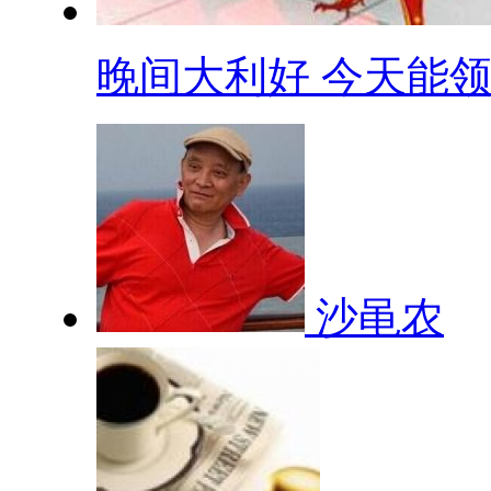
晚间大利好 今天能领.
沙黾农