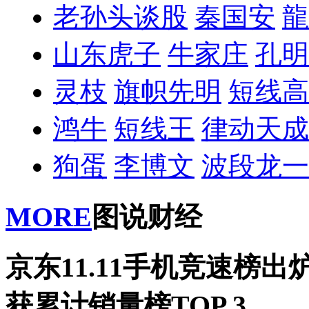
老孙头谈股
秦国安
龍
山东虎子
牛家庄
孔明
灵枝
旗帜先明
短线高
鸿牛
短线王
律动天成
狗蛋
李博文
波段龙一
MORE
图说财经
京东11.11手机竞速榜出炉 
获累计销量榜TOP 3