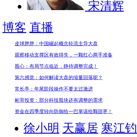
宋清辉
博客
直播
皮球胖胖：中国崛起概念轮流主导大盘
观察移动支撑区有效得失，一颗红心两手准备
股心：布局节点临近，静待调整完成！
第六感觉：如何解读大盘的缩量回落呢？
常长亭：年尾阶段操作不要太过激进
彬哥投资：部分科技股块还有调整的需求
资金在四季度转向防御
给一巴掌该给颗甜枣！
徐小明
天赢居
寒江钓