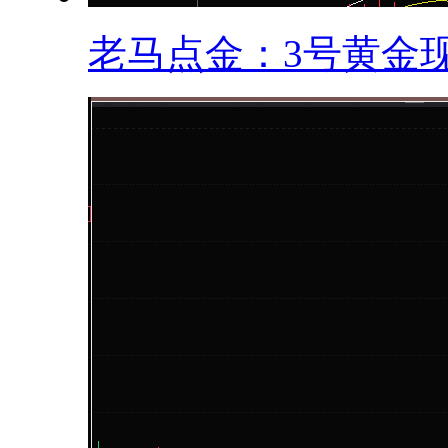
老马点金：3号黄金现.