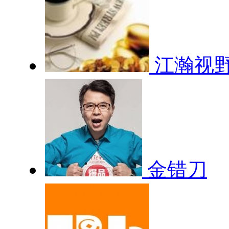
江瀚视
金错刀