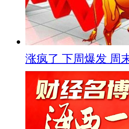
涨疯了 下周爆发 周末.