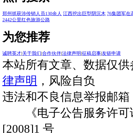
郑州抓获涉传销人员130余人
江西挖出巨型阴沉木
76集团军在
2442公里红色旅游公路
为您推荐
诚聘英才
|
关于我们
|
合作伙伴
|
法律声明
|
征稿启事
|
友链申请
本站所有文章、数据仅供
律声明
，风险自负
违法和不良信息举报邮箱
《电子公告服务许可证
[2008]1 号