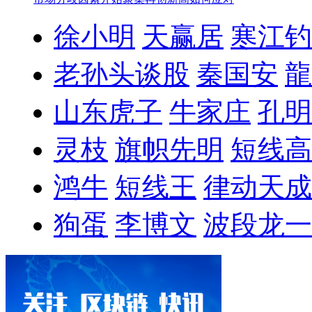
徐小明
天赢居
寒江钓
老孙头谈股
秦国安
龍
山东虎子
牛家庄
孔明
灵枝
旗帜先明
短线高
鸿牛
短线王
律动天成
狗蛋
李博文
波段龙一