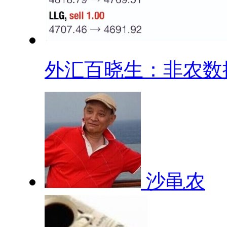
外汇百晓生：非农数据.
沙黾农