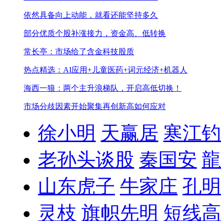
依然具备向上动能，就看还能坚持多久
部分优质个股补涨接力，资金高、低转换
常长亭：市场给了含金科技股质
热点精选：AI应用+儿童医药+词元经济+机器人
海西一狼：两个主升浪梯队，开启高低切换！
市场分歧因素开始聚集
再创新高如何应对
徐小明
天赢居
寒江钓
老孙头谈股
秦国安
龍
山东虎子
牛家庄
孔明
灵枝
旗帜先明
短线高