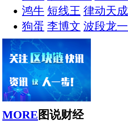
鸿牛
短线王
律动天成
狗蛋
李博文
波段龙一
MORE
图说财经