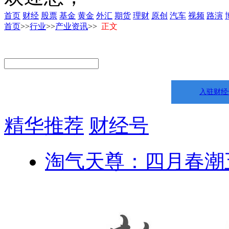
首页
财经
股票
基金
黄金
外汇
期货
理财
原创
汽车
视频
路演
首页
>>
行业
>>
产业资讯
>>
正文
入驻财经
精华推荐
财经号
淘气天尊：四月春潮五