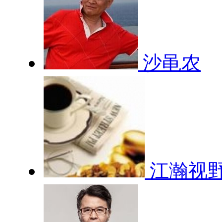
沙黾农
江瀚视