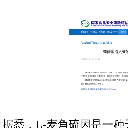
据悉，L-麦角硫因是一