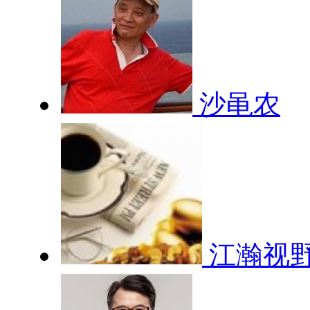
沙黾农
江瀚视