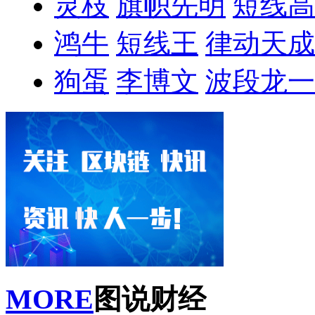
灵枝
旗帜先明
短线高
鸿牛
短线王
律动天成
狗蛋
李博文
波段龙一
MORE
图说财经