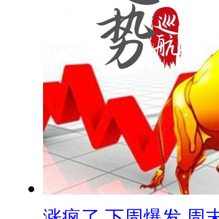
涨疯了 下周爆发 周末.