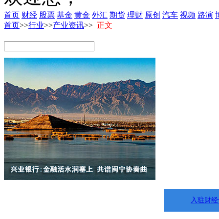
首页
财经
股票
基金
黄金
外汇
期货
理财
原创
汽车
视频
路演
首页
>>
行业
>>
产业资讯
>>
正文
入驻财经