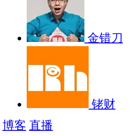
金错刀
铑财
博客
直播