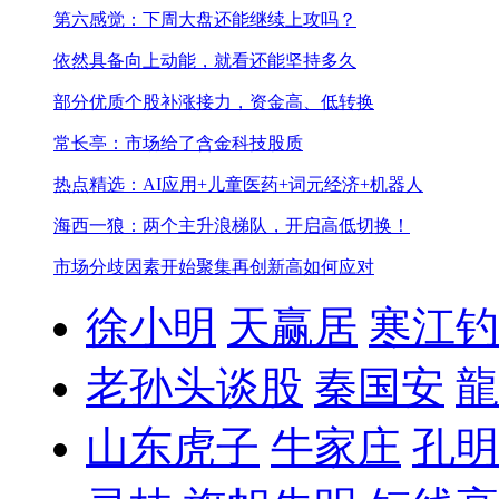
第六感觉：下周大盘还能继续上攻吗？
依然具备向上动能，就看还能坚持多久
部分优质个股补涨接力，资金高、低转换
常长亭：市场给了含金科技股质
热点精选：AI应用+儿童医药+词元经济+机器人
海西一狼：两个主升浪梯队，开启高低切换！
市场分歧因素开始聚集
再创新高如何应对
徐小明
天赢居
寒江钓
老孙头谈股
秦国安
龍
山东虎子
牛家庄
孔明