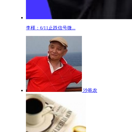
李槿：6/11止跌信号微...
沙黾农