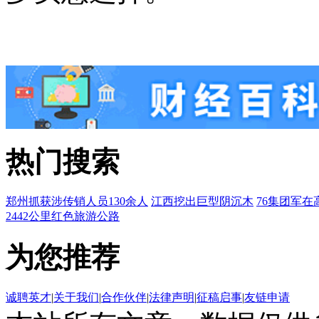
热门搜索
郑州抓获涉传销人员130余人
江西挖出巨型阴沉木
76集团军在
2442公里红色旅游公路
为您推荐
诚聘英才
|
关于我们
|
合作伙伴
|
法律声明
|
征稿启事
|
友链申请