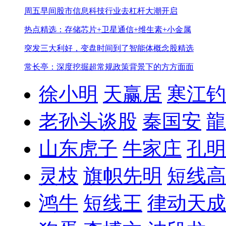
周五早间股市信息
科技行业去杠杆大潮开启
热点精选：存储芯片+卫星通信+维生素+小金属
突发三大利好，变盘时间到了
智能体概念股精选
常长亭：深度挖掘超常规政策背景下的方方面面
徐小明
天赢居
寒江钓
老孙头谈股
秦国安
龍
山东虎子
牛家庄
孔明
灵枝
旗帜先明
短线高
鸿牛
短线王
律动天成