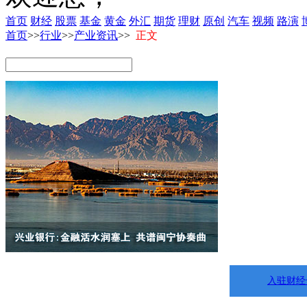
首页
财经
股票
基金
黄金
外汇
期货
理财
原创
汽车
视频
路演
首页
>>
行业
>>
产业资讯
>>
正文
入驻财经