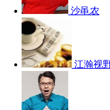
沙黾农
江瀚视