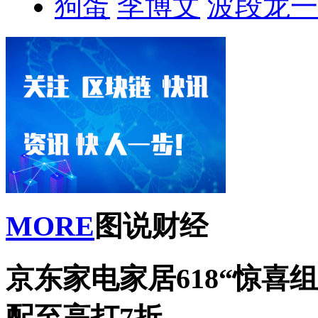
狗蛋
李博文
波段龙一
MORE
图说财经
京东家电家居618“惊喜
配至高打7折