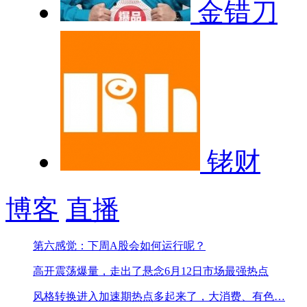
金错刀
铑财
博客
直播
第六感觉：下周A股会如何运行呢？
高开震荡爆量，走出了悬念
6月12日市场最强热点
风格转换进入加速期
热点多起来了，大消费、有色…