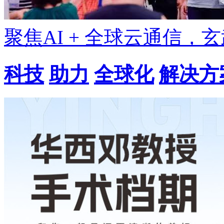
聚焦AI + 全球云通信，玄武云
科技
助力
全球化
解决方